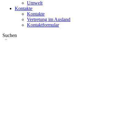
Umwelt
Kontakte
Kontakte
Vertretung im Ausland
Kontaktformular
Suchen
im Web
in Produkten
GLOBAL
Europa
English version
|
en
Česká republika
|
cs
Austria
|
de
Estonia
|
et
Croatia
|
hr