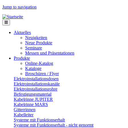
Jump to navigation
Aktuelles
Neuigkeiten
Neue Produkte
Seminare
Messen und Präsentationen
Produkte
Online-Katalog
Kataloge
Broschüren / Flyer
Elektroinstallationsdosen
Elektroinstallationskanäle
Elektroinstallationsrohre
Befestigungsmaterial
Kabelrinne JUPITER
Kabelrinne MARS
Gitterrinnen
Kabelleiter
Systeme mit Funktionserhalt
Systeme mit Funktionserhalt - nicht genormt