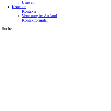
Umwelt
Kontakte
Kontakte
Vertretung im Ausland
Kontaktformular
Suchen
im Web
in Produkten
GLOBAL
Europa
English version
|
en
Česká republika
|
cs
Austria
|
de
Estonia
|
et
Croatia
|
hr