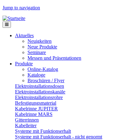
Jump to navigation
Aktuelles
Neuigkeiten
Neue Produkte
Seminare
Messen und Präsentationen
Produkte
Online-Katalog
Kataloge
Broschüren / Flyer
Elektroinstallationsdosen
Elektroinstallationskanäle
Elektroinstallationsrohre
Befestigungsmaterial
Kabelrinne JUPITER
Kabelrinne MARS
Gitterrinnen
Kabelleiter
Systeme mit Funktionserhalt
Systeme mit Funktionserhalt - nicht genormt