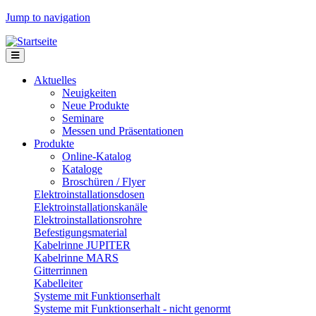
Jump to navigation
Aktuelles
Neuigkeiten
Neue Produkte
Seminare
Messen und Präsentationen
Produkte
Online-Katalog
Kataloge
Broschüren / Flyer
Elektroinstallationsdosen
Elektroinstallationskanäle
Elektroinstallationsrohre
Befestigungsmaterial
Kabelrinne JUPITER
Kabelrinne MARS
Gitterrinnen
Kabelleiter
Systeme mit Funktionserhalt
Systeme mit Funktionserhalt - nicht genormt