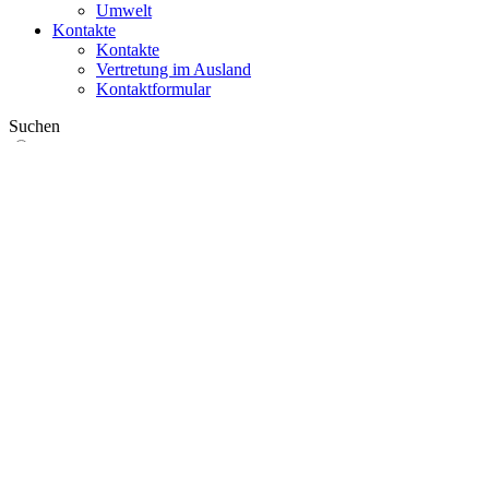
Umwelt
Kontakte
Kontakte
Vertretung im Ausland
Kontaktformular
Suchen
im Web
in Produkten
GLOBAL
Europa
English version
|
en
Česká republika
|
cs
Austria
|
de
Estonia
|
et
Croatia
|
hr