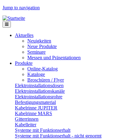
Jump to navigation
Aktuelles
Neuigkeiten
Neue Produkte
Seminare
Messen und Präsentationen
Produkte
Online-Katalog
Kataloge
Broschüren / Flyer
Elektroinstallationsdosen
Elektroinstallationskanäle
Elektroinstallationsrohre
Befestigungsmaterial
Kabelrinne JUPITER
Kabelrinne MARS
Gitterrinnen
Kabelleiter
Systeme mit Funktionserhalt
Systeme mit Funktionserhalt - nicht genormt