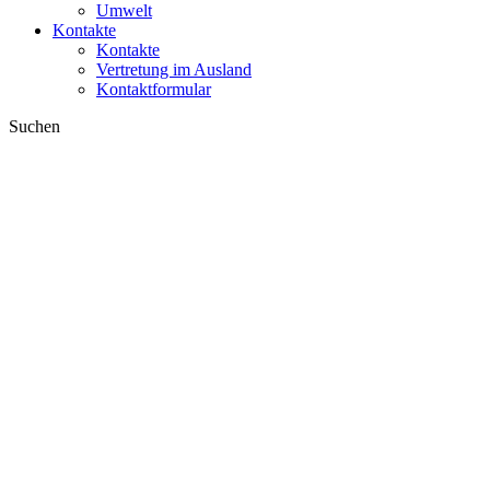
Umwelt
Kontakte
Kontakte
Vertretung im Ausland
Kontaktformular
Suchen
im Web
in Produkten
GLOBAL
Europa
English version
|
en
Česká republika
|
cs
Austria
|
de
Estonia
|
et
Croatia
|
hr