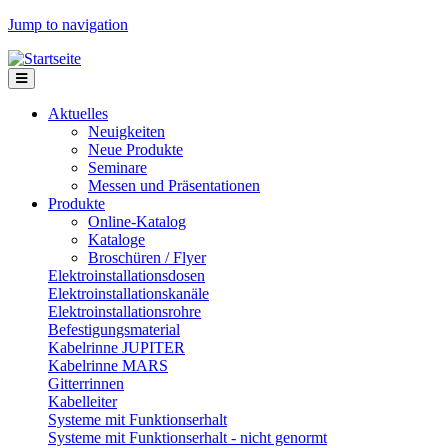
Jump to navigation
Aktuelles
Neuigkeiten
Neue Produkte
Seminare
Messen und Präsentationen
Produkte
Online-Katalog
Kataloge
Broschüren / Flyer
Elektroinstallationsdosen
Elektroinstallationskanäle
Elektroinstallationsrohre
Befestigungsmaterial
Kabelrinne JUPITER
Kabelrinne MARS
Gitterrinnen
Kabelleiter
Systeme mit Funktionserhalt
Systeme mit Funktionserhalt - nicht genormt