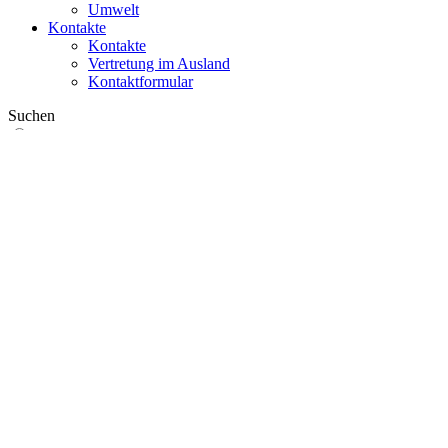
Umwelt
Kontakte
Kontakte
Vertretung im Ausland
Kontaktformular
Suchen
im Web
in Produkten
GLOBAL
Europa
English version
|
en
Česká republika
|
cs
Austria
|
de
Estonia
|
et
Croatia
|
hr