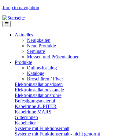
Jump to navigation
Aktuelles
Neuigkeiten
Neue Produkte
Seminare
Messen und Präsentationen
Produkte
Online-Katalog
Kataloge
Broschüren / Flyer
Elektroinstallationsdosen
Elektroinstallationskanäle
Elektroinstallationsrohre
Befestigungsmaterial
Kabelrinne JUPITER
Kabelrinne MARS
Gitterrinnen
Kabelleiter
Systeme mit Funktionserhalt
Systeme mit Funktionserhalt - nicht genormt