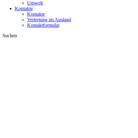
Umwelt
Kontakte
Kontakte
Vertretung im Ausland
Kontaktformular
Suchen
im Web
in Produkten
GLOBAL
Europa
English version
|
en
Česká republika
|
cs
Austria
|
de
Estonia
|
et
Croatia
|
hr