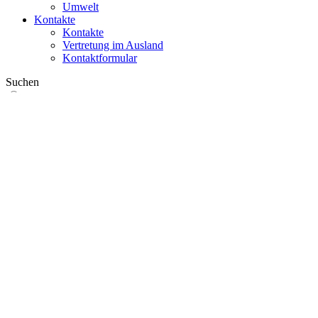
Umwelt
Kontakte
Kontakte
Vertretung im Ausland
Kontaktformular
Suchen
im Web
in Produkten
GLOBAL
Europa
English version
|
en
Česká republika
|
cs
Austria
|
de
Estonia
|
et
Croatia
|
hr