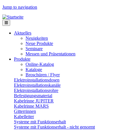
Jump to navigation
Aktuelles
Neuigkeiten
Neue Produkte
Seminare
Messen und Präsentationen
Produkte
Online-Katalog
Kataloge
Broschüren / Flyer
Elektroinstallationsdosen
Elektroinstallationskanäle
Elektroinstallationsrohre
Befestigungsmaterial
Kabelrinne JUPITER
Kabelrinne MARS
Gitterrinnen
Kabelleiter
Systeme mit Funktionserhalt
Systeme mit Funktionserhalt - nicht genormt