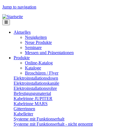
Jump to navigation
Aktuelles
Neuigkeiten
Neue Produkte
Seminare
Messen und Präsentationen
Produkte
Online-Katalog
Kataloge
Broschüren / Flyer
Elektroinstallationsdosen
Elektroinstallationskanäle
Elektroinstallationsrohre
Befestigungsmaterial
Kabelrinne JUPITER
Kabelrinne MARS
Gitterrinnen
Kabelleiter
Systeme mit Funktionserhalt
Systeme mit Funktionserhalt - nicht genormt