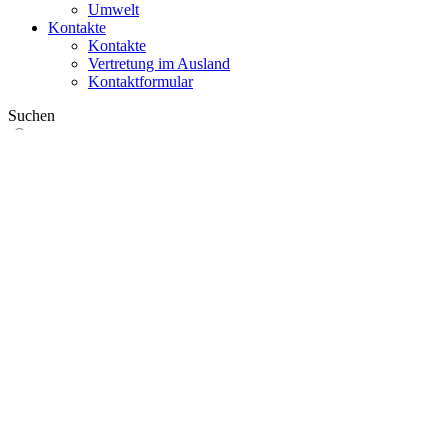
Umwelt
Kontakte
Kontakte
Vertretung im Ausland
Kontaktformular
Suchen
im Web
in Produkten
GLOBAL
Europa
English version
|
en
Česká republika
|
cs
Austria
|
de
Estonia
|
et
Croatia
|
hr