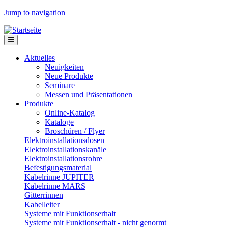
Jump to navigation
Aktuelles
Neuigkeiten
Neue Produkte
Seminare
Messen und Präsentationen
Produkte
Online-Katalog
Kataloge
Broschüren / Flyer
Elektroinstallationsdosen
Elektroinstallationskanäle
Elektroinstallationsrohre
Befestigungsmaterial
Kabelrinne JUPITER
Kabelrinne MARS
Gitterrinnen
Kabelleiter
Systeme mit Funktionserhalt
Systeme mit Funktionserhalt - nicht genormt