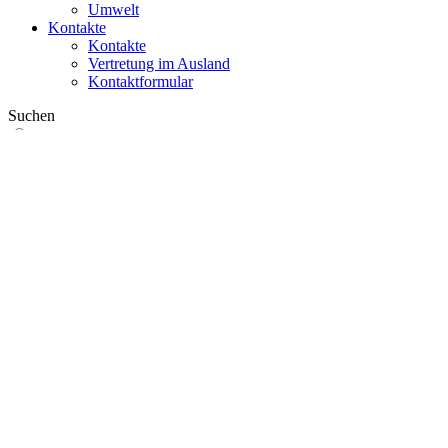
Umwelt
Kontakte
Kontakte
Vertretung im Ausland
Kontaktformular
Suchen
im Web
in Produkten
GLOBAL
Europa
English version
|
en
Česká republika
|
cs
Austria
|
de
Estonia
|
et
Croatia
|
hr