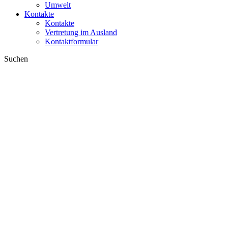
Umwelt
Kontakte
Kontakte
Vertretung im Ausland
Kontaktformular
Suchen
im Web
in Produkten
GLOBAL
Europa
English version
|
en
Česká republika
|
cs
Austria
|
de
Estonia
|
et
Croatia
|
hr