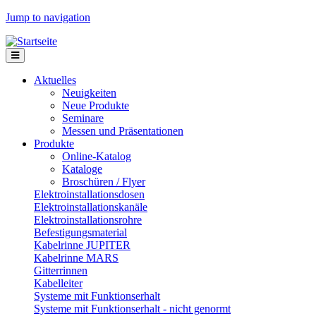
Jump to navigation
Aktuelles
Neuigkeiten
Neue Produkte
Seminare
Messen und Präsentationen
Produkte
Online-Katalog
Kataloge
Broschüren / Flyer
Elektroinstallationsdosen
Elektroinstallationskanäle
Elektroinstallationsrohre
Befestigungsmaterial
Kabelrinne JUPITER
Kabelrinne MARS
Gitterrinnen
Kabelleiter
Systeme mit Funktionserhalt
Systeme mit Funktionserhalt - nicht genormt